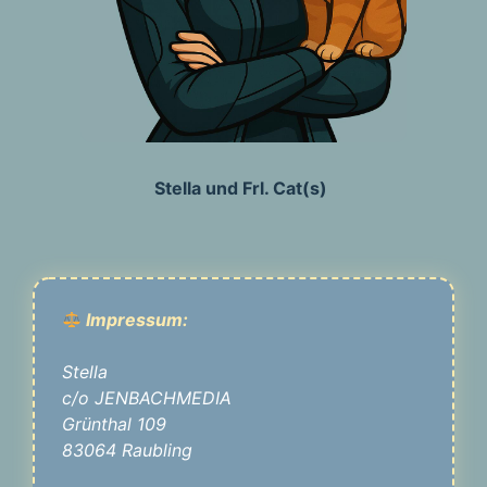
Stella und Frl. Cat(s)
Impressum:
Stella
c/o JENBACHMEDIA
Grünthal 109
83064 Raubling