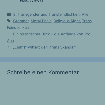
(NBC News)
Kategorien
3. Transgender und Transfeindlichkeit
,
Alle
Schlagwörter
Groomer
,
Moral Panic
,
Religious Right
,
Trans
Feindlichkeit
Ein historischer Blick – die Anfänge von Pro
Ana
„Emma“ wittert den „trans Skandal“
Schreibe einen Kommentar
Kommentar