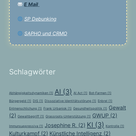
E Mail
SP Debunking
SAPHO und CRMO
Schlagwörter
AI
(3)
Abhängigkeitsdynamiken
(1)
AI Act
(1)
Bot‑Farmen
(1)
Bürgergeld
(1)
DIS
(1)
Dissoziative Identitätsstörung
(1)
Enbrel
(1)
Gewalt
Entmenschlichung
(1)
Frank Urbaniok
(1)
Gesundheitspolitik
(1)
(2)
GWUP
(2)
Gewaltbegriff
(1)
Grassroots‑Unterstützung
(1)
KI
(3)
Josephine R.
(2)
Immunsuppressiva
(1)
Kontrolle
(1)
Kulturkampf
(2)
Künstliche Intelligenz
(2)