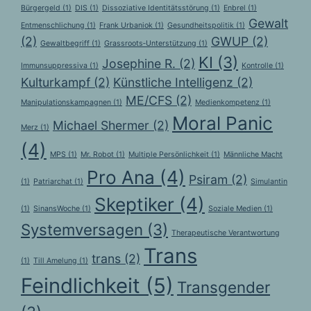
Bürgergeld
(1)
DIS
(1)
Dissoziative Identitätsstörung
(1)
Enbrel
(1)
Gewalt
Entmenschlichung
(1)
Frank Urbaniok
(1)
Gesundheitspolitik
(1)
(2)
GWUP
(2)
Gewaltbegriff
(1)
Grassroots‑Unterstützung
(1)
KI
(3)
Josephine R.
(2)
Immunsuppressiva
(1)
Kontrolle
(1)
Kulturkampf
(2)
Künstliche Intelligenz
(2)
ME/CFS
(2)
Manipulationskampagnen
(1)
Medienkompetenz
(1)
Moral Panic
Michael Shermer
(2)
Merz
(1)
(4)
MPS
(1)
Mr. Robot
(1)
Multiple Persönlichkeit
(1)
Männliche Macht
Pro Ana
(4)
Psiram
(2)
(1)
Patriarchat
(1)
Simulantin
Skeptiker
(4)
(1)
SinansWoche
(1)
Soziale Medien
(1)
Systemversagen
(3)
Therapeutische Verantwortung
Trans
trans
(2)
(1)
Till Amelung
(1)
Feindlichkeit
(5)
Transgender