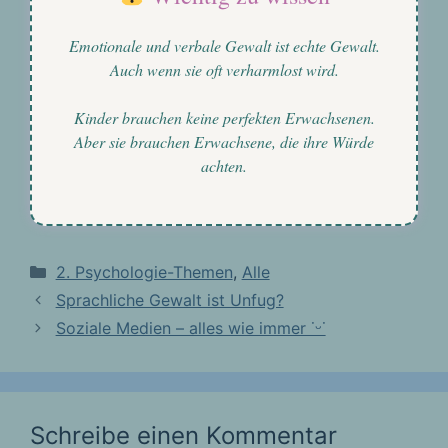
Emotionale und verbale Gewalt ist echte Gewalt.
Auch wenn sie oft verharmlost wird.
Kinder brauchen keine perfekten Erwachsenen.
Aber sie brauchen Erwachsene, die ihre Würde
achten.
Kategorien
2. Psychologie-Themen
,
Alle
Sprachliche Gewalt ist Unfug?
Soziale Medien – alles wie immer ˙ᵕ˙
Schreibe einen Kommentar