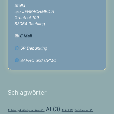
Stella
c/o JENBACHMEDIA
Grünthal 109
83064 Raubling
E Mail
SP Debunking
SAPHO und CRMO
Schlagwörter
AI
(3)
Abhängigkeitsdynamiken
(1)
AI Act
(1)
Bot‑Farmen
(1)