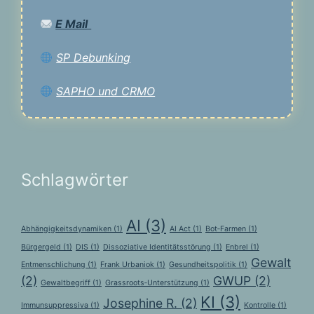
E Mail
SP Debunking
SAPHO und CRMO
Schlagwörter
AI
(3)
Abhängigkeitsdynamiken
(1)
AI Act
(1)
Bot‑Farmen
(1)
Bürgergeld
(1)
DIS
(1)
Dissoziative Identitätsstörung
(1)
Enbrel
(1)
Gewalt
Entmenschlichung
(1)
Frank Urbaniok
(1)
Gesundheitspolitik
(1)
(2)
GWUP
(2)
Gewaltbegriff
(1)
Grassroots‑Unterstützung
(1)
KI
(3)
Josephine R.
(2)
Immunsuppressiva
(1)
Kontrolle
(1)