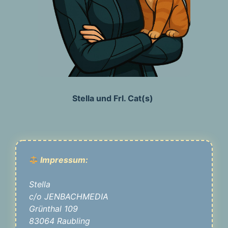
Stella und Frl. Cat(s)
Impressum:
Stella
c/o JENBACHMEDIA
Grünthal 109
83064 Raubling