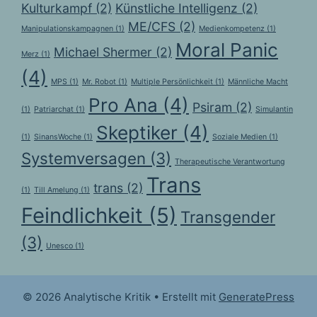
Kulturkampf
(2)
Künstliche Intelligenz
(2)
ME/CFS
(2)
Manipulationskampagnen
(1)
Medienkompetenz
(1)
Moral Panic
Michael Shermer
(2)
Merz
(1)
(4)
MPS
(1)
Mr. Robot
(1)
Multiple Persönlichkeit
(1)
Männliche Macht
Pro Ana
(4)
Psiram
(2)
(1)
Patriarchat
(1)
Simulantin
Skeptiker
(4)
(1)
SinansWoche
(1)
Soziale Medien
(1)
Systemversagen
(3)
Therapeutische Verantwortung
Trans
trans
(2)
(1)
Till Amelung
(1)
Feindlichkeit
(5)
Transgender
(3)
Unesco
(1)
© 2026 Analytische Kritik
• Erstellt mit
GeneratePress