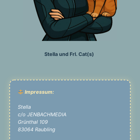
Stella und Frl. Cat(s)
Impressum:
Stella
c/o JENBACHMEDIA
Grünthal 109
83064 Raubling