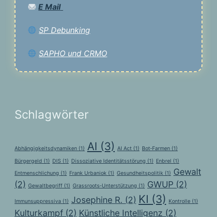
E Mail
SP Debunking
SAPHO und CRMO
Schlagwörter
AI
(3)
Abhängigkeitsdynamiken
(1)
AI Act
(1)
Bot‑Farmen
(1)
Bürgergeld
(1)
DIS
(1)
Dissoziative Identitätsstörung
(1)
Enbrel
(1)
Gewalt
Entmenschlichung
(1)
Frank Urbaniok
(1)
Gesundheitspolitik
(1)
(2)
GWUP
(2)
Gewaltbegriff
(1)
Grassroots‑Unterstützung
(1)
KI
(3)
Josephine R.
(2)
Immunsuppressiva
(1)
Kontrolle
(1)
Kulturkampf
(2)
Künstliche Intelligenz
(2)