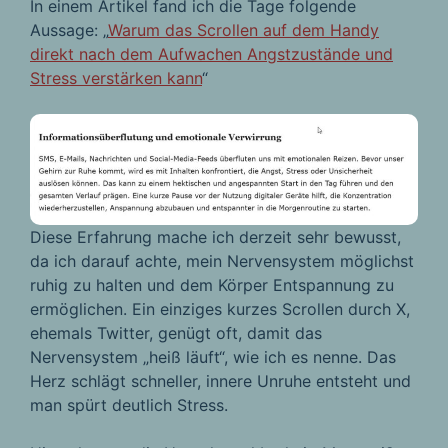
In einem Artikel fand ich die Tage folgende
Aussage: „
Warum das Scrollen auf dem Handy
direkt nach dem Aufwachen Angstzustände und
Stress verstärken kann
“
Diese Erfahrung mache ich derzeit sehr bewusst,
da ich darauf achte, mein Nervensystem möglichst
ruhig zu halten und dem Körper Entspannung zu
ermöglichen. Ein einziges kurzes Scrollen durch X,
ehemals Twitter, genügt oft, damit das
Nervensystem „heiß läuft“, wie ich es nenne. Das
Herz schlägt schneller, innere Unruhe entsteht und
man spürt deutlich Stress.