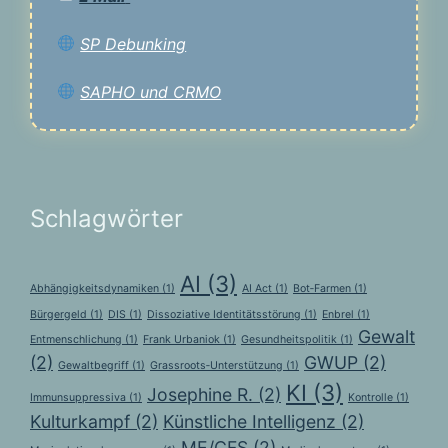
SP Debunking
SAPHO und CRMO
Schlagwörter
AI
(3)
Abhängigkeitsdynamiken
(1)
AI Act
(1)
Bot‑Farmen
(1)
Bürgergeld
(1)
DIS
(1)
Dissoziative Identitätsstörung
(1)
Enbrel
(1)
Gewalt
Entmenschlichung
(1)
Frank Urbaniok
(1)
Gesundheitspolitik
(1)
(2)
GWUP
(2)
Gewaltbegriff
(1)
Grassroots‑Unterstützung
(1)
KI
(3)
Josephine R.
(2)
Immunsuppressiva
(1)
Kontrolle
(1)
Kulturkampf
(2)
Künstliche Intelligenz
(2)
ME/CFS
(2)