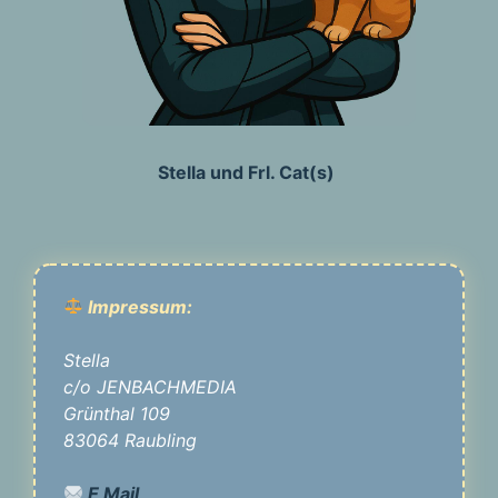
Stella und Frl. Cat(s)
Impressum:
Stella
c/o JENBACHMEDIA
Grünthal 109
83064 Raubling
E Mail